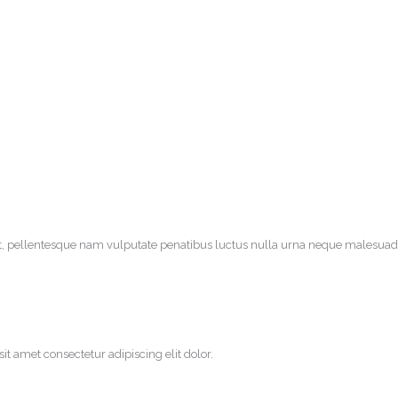
ant, pellentesque nam vulputate penatibus luctus nulla urna neque malesuad
it amet consectetur adipiscing elit dolor.