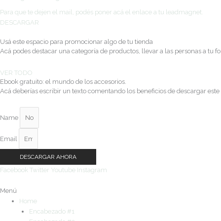
Para que te dejen el mail, podés poner acá el enlace a tu leadmagnet.
DESCARGAR
Usá este espacio para promocionar algo de tu tienda
Acá podes destacar una categoría de productos, llevar a las personas a tu fo
VER TODO
Ebook gratuito: el mundo de los accesorios.
Acá deberías escribir un texto comentando los beneficios de descargar este
Name
Email
DESCARGAR AHORA
Facebook
Twitter
Youtube
Instagram
Menú
Home
Encabezado #1