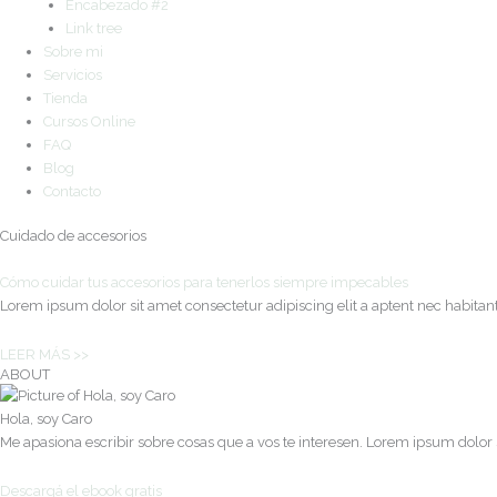
Encabezado #2
Link tree
Sobre mi
Servicios
Tienda
Cursos Online
FAQ
Blog
Contacto
Cuidado de accesorios
Cómo cuidar tus accesorios para tenerlos siempre impecables
Lorem ipsum dolor sit amet consectetur adipiscing elit a aptent nec habit
LEER MÁS >>
ABOUT
Hola, soy Caro
Me apasiona escribir sobre cosas que a vos te interesen. Lorem ipsum dolor s
Descargá el ebook gratis