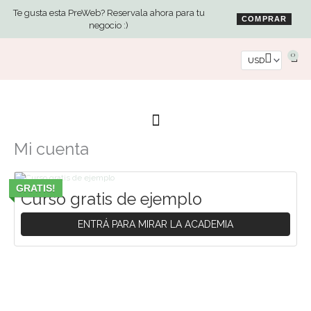
Ir
Te gusta esta PreWeb? Reservala ahora para tu
al
COMPRAR
negocio :)
contenido
0
Car
Mi cuenta
Obligatorio
Obligatorio
GRATIS!
Curso gratis de ejemplo
ENTRÁ PARA MIRAR LA ACADEMIA