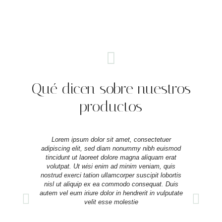
Qué dicen sobre nuestros
productos
Lorem ipsum dolor sit amet, consectetuer
adipiscing elit, sed diam nonummy nibh euismod
adip
tincidunt ut laoreet dolore magna aliquam erat
ti
volutpat. Ut wisi enim ad minim veniam, quis
vo
nostrud exerci tation ullamcorper suscipit lobortis
nost
nisl ut aliquip ex ea commodo consequat. Duis
nis
autem vel eum iriure dolor in hendrerit in vulputate
autem
velit esse molestie