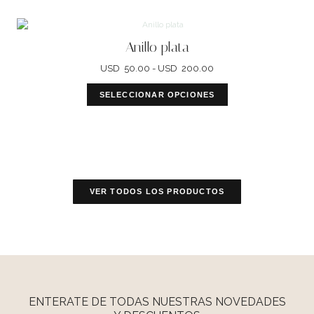
Rango
Este
de
producto
Anillo plata
precios:
tiene
desde
múltiples
USD
50.00
-
USD
200.00
USD
variantes.
50.00
Las
SELECCIONAR OPCIONES
hasta
opciones
USD
se
200.00
pueden
elegir
en
la
página
VER TODOS LOS PRODUCTOS
de
producto
ENTERATE DE TODAS NUESTRAS NOVEDADES