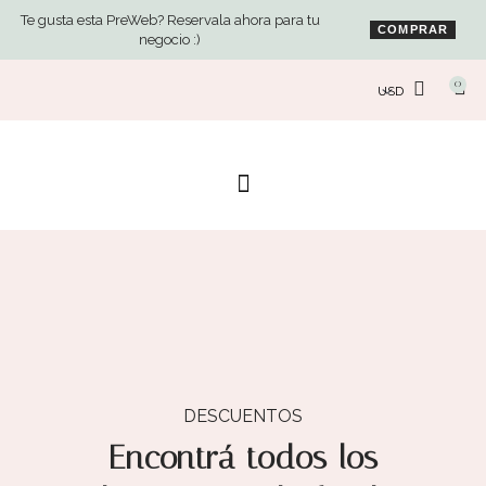
Ir
Te gusta esta PreWeb? Reservala ahora para tu
al
COMPRAR
negocio :)
contenido
0
Car
DESCUENTOS
Encontrá todos los