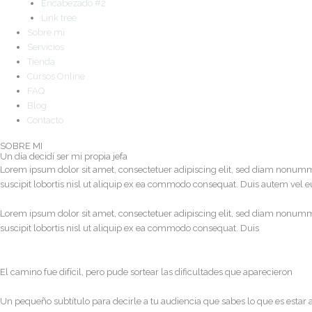
Encabezado #2
Link tree
Sobre mi
Servicios
Tienda
Cursos Online
FAQ
Blog
Contacto
SOBRE MI
Un día decidí ser mi propia jefa
Lorem ipsum dolor sit amet, consectetuer adipiscing elit, sed diam nonumm
suscipit lobortis nisl ut aliquip ex ea commodo consequat. Duis autem vel eum
Lorem ipsum dolor sit amet, consectetuer adipiscing elit, sed diam nonumm
suscipit lobortis nisl ut aliquip ex ea commodo consequat. Duis
El camino fue difícil, pero pude sortear las dificultades que aparecieron
Un pequeño subtítulo para decirle a tu audiencia que sabes lo que es estar 