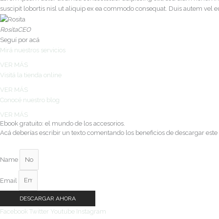
suscipit lobortis nisl ut aliquip ex ea commodo consequat. Duis autem vel eum
Rosita
CEO
Seguí por acá
Mirá nuestros servicios
VER MÁS
Visitá la tienda online
VER MÁS
Conocé nuestro blog
VER MÁS
Ebook gratuito: el mundo de los accesorios.
Acá deberías escribir un texto comentando los beneficios de descargar este
Name
Email
DESCARGAR AHORA
Facebook
Twitter
Youtube
Instagram