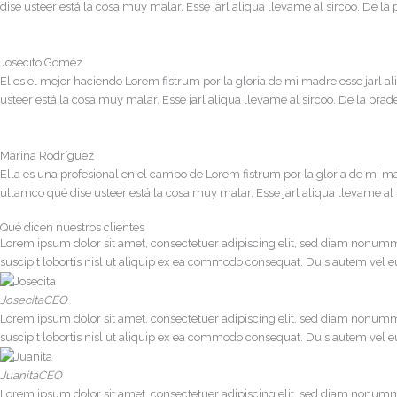
dise usteer está la cosa muy malar. Esse jarl aliqua llevame al sircoo. De l
Josecito Goméz
El es el mejor haciendo Lorem fistrum por la gloria de mi madre esse jarl al
usteer está la cosa muy malar. Esse jarl aliqua llevame al sircoo. De la pra
Marina Rodríguez
Ella es una profesional en el campo de Lorem fistrum por la gloria de mi mad
ullamco qué dise usteer está la cosa muy malar. Esse jarl aliqua llevame al
Qué dicen nuestros clientes
Lorem ipsum dolor sit amet, consectetuer adipiscing elit, sed diam nonumm
suscipit lobortis nisl ut aliquip ex ea commodo consequat. Duis autem vel eum
Josecita
CEO
Lorem ipsum dolor sit amet, consectetuer adipiscing elit, sed diam nonumm
suscipit lobortis nisl ut aliquip ex ea commodo consequat. Duis autem vel eum
Juanita
CEO
Lorem ipsum dolor sit amet, consectetuer adipiscing elit, sed diam nonumm