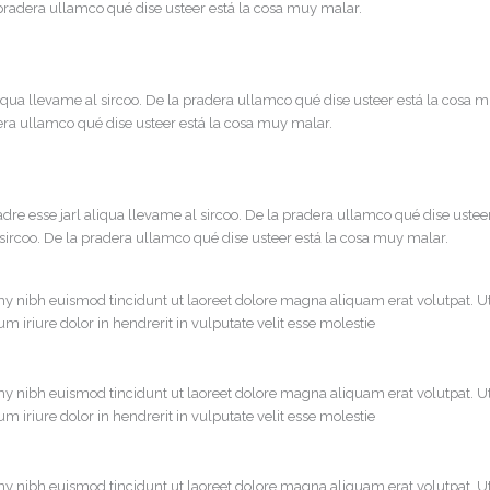
a pradera ullamco qué dise usteer está la cosa muy malar.
iqua llevame al sircoo. De la pradera ullamco qué dise usteer está la cosa m
dera ullamco qué dise usteer está la cosa muy malar.
re esse jarl aliqua llevame al sircoo. De la pradera ullamco qué dise usteer
 sircoo. De la pradera ullamco qué dise usteer está la cosa muy malar.
y nibh euismod tincidunt ut laoreet dolore magna aliquam erat volutpat. U
 iriure dolor in hendrerit in vulputate velit esse molestie
y nibh euismod tincidunt ut laoreet dolore magna aliquam erat volutpat. U
 iriure dolor in hendrerit in vulputate velit esse molestie
y nibh euismod tincidunt ut laoreet dolore magna aliquam erat volutpat. U