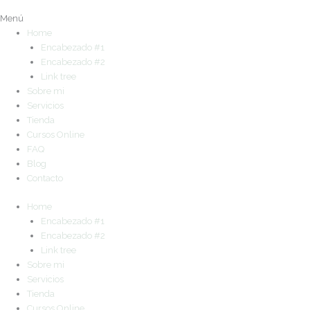
Menú
Home
Encabezado #1
Encabezado #2
Link tree
Sobre mi
Servicios
Tienda
Cursos Online
FAQ
Blog
Contacto
Home
Encabezado #1
Encabezado #2
Link tree
Sobre mi
Servicios
Tienda
Cursos Online