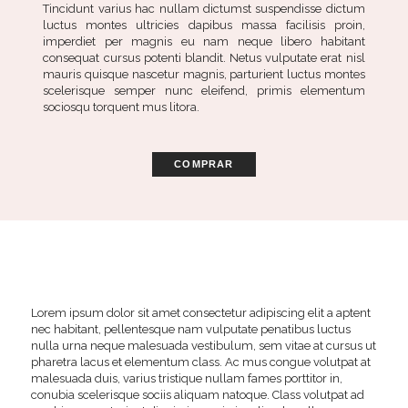
Tincidunt varius hac nullam dictumst suspendisse dictum
luctus montes ultricies dapibus massa facilisis proin,
imperdiet per magnis eu nam neque libero habitant
consequat cursus potenti blandit. Netus vulputate erat nisl
mauris quisque nascetur magnis, parturient luctus montes
scelerisque semper nunc eleifend, primis elementum
sociosqu torquent mus litora.
COMPRAR
Lorem ipsum dolor sit amet consectetur adipiscing elit a aptent
nec habitant, pellentesque nam vulputate penatibus luctus
nulla urna neque malesuada vestibulum, sem vitae at cursus ut
pharetra lacus et elementum class. Ac mus congue volutpat at
malesuada duis, varius tristique nullam fames porttitor in,
conubia scelerisque sociis aliquam natoque. Class volutpat ad