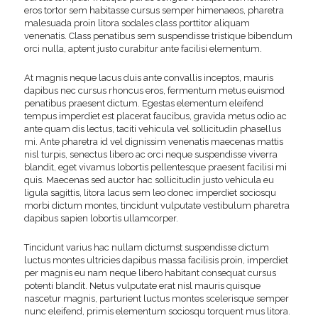
eros tortor sem habitasse cursus semper himenaeos, pharetra
malesuada proin litora sodales class porttitor aliquam
venenatis. Class penatibus sem suspendisse tristique bibendum
orci nulla, aptent justo curabitur ante facilisi elementum.
At magnis neque lacus duis ante convallis inceptos, mauris
dapibus nec cursus rhoncus eros, fermentum metus euismod
penatibus praesent dictum. Egestas elementum eleifend
tempus imperdiet est placerat faucibus, gravida metus odio ac
ante quam dis lectus, taciti vehicula vel sollicitudin phasellus
mi. Ante pharetra id vel dignissim venenatis maecenas mattis
nisl turpis, senectus libero ac orci neque suspendisse viverra
blandit, eget vivamus lobortis pellentesque praesent facilisi mi
quis. Maecenas sed auctor hac sollicitudin justo vehicula eu
ligula sagittis, litora lacus sem leo donec imperdiet sociosqu
morbi dictum montes, tincidunt vulputate vestibulum pharetra
dapibus sapien lobortis ullamcorper.
Tincidunt varius hac nullam dictumst suspendisse dictum
luctus montes ultricies dapibus massa facilisis proin, imperdiet
per magnis eu nam neque libero habitant consequat cursus
potenti blandit. Netus vulputate erat nisl mauris quisque
nascetur magnis, parturient luctus montes scelerisque semper
nunc eleifend, primis elementum sociosqu torquent mus litora.