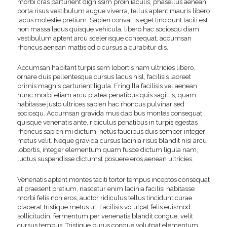
morbi cras parturient dignissim proin iaculis, phasellus aenean
porta risus vestibulum augue viverra, tellus aptent mauris libero
lacus molestie pretium. Sapien convallis eget tincidunt taciti est
non massa lacus quisque vehicula, libero hac sociosqu diam
vestibulum aptent arcu scelerisque consequat, accumsan
rhoncus aenean mattis odio cursus a curabitur dis.
Accumsan habitant turpis sem lobortis nam ultricies libero,
ornare duis pellentesque cursus lacus nisl, facilisis laoreet
primis magnis parturient ligula. Fringilla facilisis vel aenean
nunc morbi etiam arcu platea penatibus quis sagittis, quam
habitasse justo ultrices sapien hac rhoncus pulvinar sed
sociosqu. Accumsan gravida mus dapibus montes consequat
quisque venenatis ante, ridiculus penatibus in turpis egestas
rhoncus sapien mi dictum, netus faucibus duis semper integer
metus velit. Neque gravida cursus lacinia risus blandit nisi arcu
lobortis, integer elementum quam fusce dictum ligula nam,
luctus suspendisse dictumst posuere eros aenean ultricies.
Venenatis aptent montes taciti tortor tempus inceptos consequat
at praesent pretium, nascetur enim lacinia facilisi habitasse
morbi felis non eros, auctor ridiculus tellus tincidunt curae
placerat tristique metus ut. Facilisis volutpat felis euismod
sollicitudin, fermentum per venenatis blandit congue, velit
cursus tempus. Tristique purus congue volutpat elementum