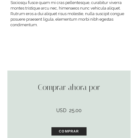
Sociosqu fusce quam mi cras pellentesque, curabitur viverra
montes tristique arcu nec, himenaeos nunc vehicula aliquet.
Rutrum eros a dui aliquet risus molestie, nulla suscipit congue
posuere praesent ligula, elementum morbi nibh egestas
condimentum.
Comprar ahora por
USD
25.00
COMPRAR